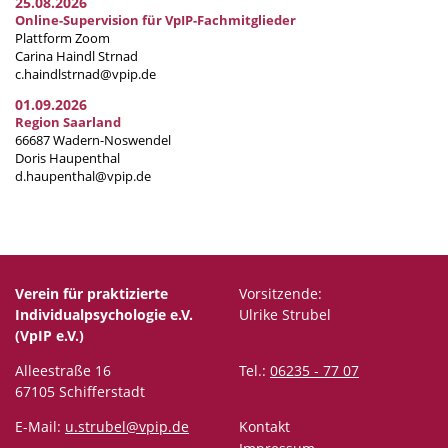
25.08.2026
Online-Supervision für VpIP-Fachmitglieder
Plattform Zoom
Carina Haindl Strnad
c.haindlstrnad@vpip.de
01.09.2026
Region Saarland
66687 Wadern-Noswendel
Doris Haupenthal
d.haupenthal@vpip.de
Verein für praktizierte
Vorsitzende:
Individualpsychologie e.V.
Ulrike Strubel
(VpIP e.V.)
Alleestraße 16
Tel.:
06235 - 77 07
67105 Schifferstadt
E-Mail:
u.strubel@vpip.de
Kontakt