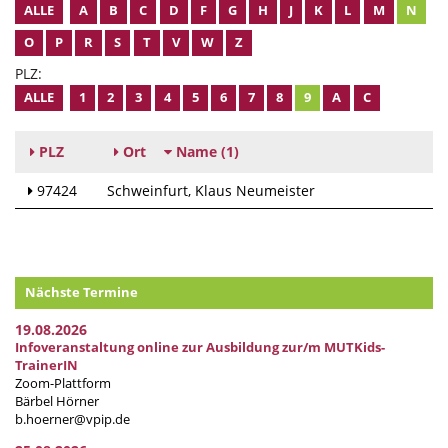
ALLE
A
B
C
D
F
G
H
J
K
L
M
N
O
P
R
S
T
V
W
Z
PLZ:
ALLE
1
2
3
4
5
6
7
8
9
A
C
PLZ
Ort
Name
(1)
97424
Schweinfurt
Klaus Neumeister
Nächste Termine
19.08.2026
Infoveranstaltung online zur Ausbildung zur/m MUTKids-
TrainerIN
Zoom-Plattform
Bärbel Hörner
b.hoerner@vpip.de