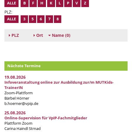
ALLE
B
F
H
K
L
P
V
Z
PLZ:
ALLE
3
5
6
7
8
PLZ
Ort
Name
(0)
Nächste Termine
19.08.2026
Infoveranstaltung online zur Ausbildung zur/m MUTKids-
TrainerIN
Zoom-Plattform
Bärbel Hörner
b.hoerner@vpip.de
25.08.2026
Online-Supervision für VpIP-Fachmitglieder
Plattform Zoom
Carina Haindl Strnad