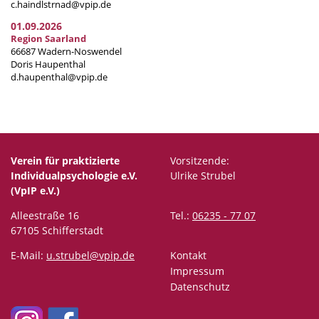
c.haindlstrnad@vpip.de
01.09.2026
Region Saarland
66687 Wadern-Noswendel
Doris Haupenthal
d.haupenthal@vpip.de
Verein für praktizierte
Vorsitzende:
Individualpsychologie e.V.
Ulrike Strubel
(VpIP e.V.)
Alleestraße 16
Tel.:
06235 - 77 07
67105 Schifferstadt
E-Mail:
u.strubel@vpip.de
Kontakt
Impressum
Datenschutz