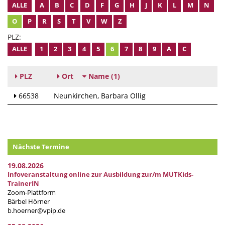
ALLE
A
B
C
D
F
G
H
J
K
L
M
N
O
P
R
S
T
V
W
Z
PLZ:
ALLE
1
2
3
4
5
6
7
8
9
A
C
PLZ
Ort
Name
(1)
66538
Neunkirchen
Barbara Ollig
Nächste Termine
19.08.2026
Infoveranstaltung online zur Ausbildung zur/m MUTKids-
TrainerIN
Zoom-Plattform
Bärbel Hörner
b.hoerner@vpip.de