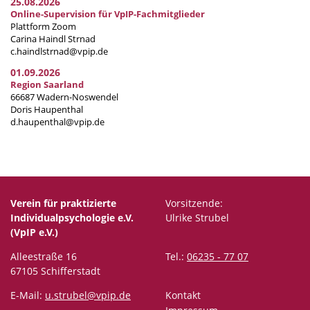
25.08.2026
Online-Supervision für VpIP-Fachmitglieder
Plattform Zoom
Carina Haindl Strnad
c.haindlstrnad@vpip.de
01.09.2026
Region Saarland
66687 Wadern-Noswendel
Doris Haupenthal
d.haupenthal@vpip.de
Verein für praktizierte
Vorsitzende:
Individualpsychologie e.V.
Ulrike Strubel
(VpIP e.V.)
Alleestraße 16
Tel.:
06235 - 77 07
67105 Schifferstadt
E-Mail:
u.strubel@vpip.de
Kontakt