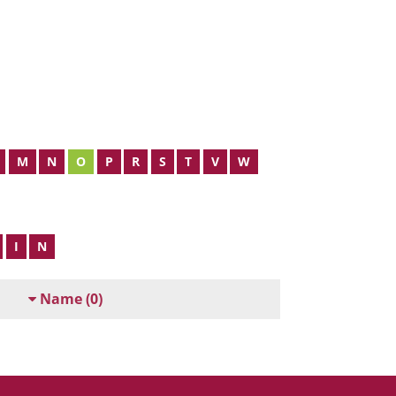
M
N
O
P
R
S
T
V
W
I
N
Name
(0)