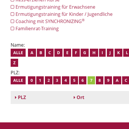
Ermutigungstraining für Erwachsene
Ermutigungstraining für Kinder / Jugendliche
®
Coaching mit SYNCHRONIZING
Familienrat-Training
Name:
ALLE
A
B
C
D
E
F
G
H
I
J
K
L
Z
PLZ:
ALLE
0
1
2
3
4
5
6
7
8
9
A
C
PLZ
Ort