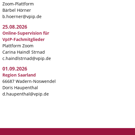
Zoom-Plattform
Bärbel Hörner
b.hoerner@vpip.de
25.08.2026
Online-Supervision für
VpIP-Fachmitglieder
Plattform Zoom
Carina Haindl Strnad
c.haindlstrnad@vpip.de
01.09.2026
Region Saarland
66687 Wadern-Noswendel
Doris Haupenthal
d.haupenthal@vpip.de