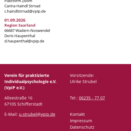
Plattform Zoom
Carina Haindl Strnad
c.haindlstrnad@vpip.de
01.09.2026
Region Saarland
66687 Wadern-Noswendel
Doris Haupenthal
d.haupenthal@vpip.de
Verein für praktizierte
Vorsitzende:
Individualpsychologie e.V.
Ulrike Strubel
(VpIP e.V.)
Alleestraße 16
Tel.:
06235 - 77 07
67105 Schifferstadt
E-Mail:
u.strubel@vpip.de
Kontakt
Impressum
Datenschutz