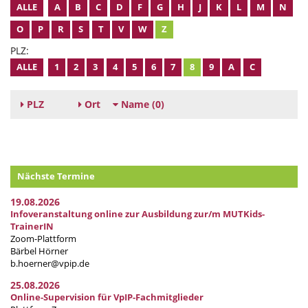
ALLE
A
B
C
D
F
G
H
J
K
L
M
N
O
P
R
S
T
V
W
Z
PLZ:
ALLE
1
2
3
4
5
6
7
8
9
A
C
PLZ
Ort
Name
(0)
Nächste Termine
19.08.2026
Infoveranstaltung online zur Ausbildung zur/m MUTKids-
TrainerIN
Zoom-Plattform
Bärbel Hörner
b.hoerner@vpip.de
25.08.2026
Online-Supervision für VpIP-Fachmitglieder