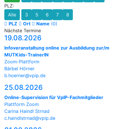
PLZ:
Alle
3
5
6
7
8
PLZ
Ort
Name
(0)
Nächste Termine
19.08.2026
Infoveranstaltung online zur Ausbildung zur/m
MUTKids-TrainerIN
Zoom-Plattform
Bärbel Hörner
b.hoerner@vpip.de
25.08.2026
Online-Supervision für VpIP-Fachmitglieder
Plattform Zoom
Carina Haindl Strnad
c.haindlstrnad@vpip.de