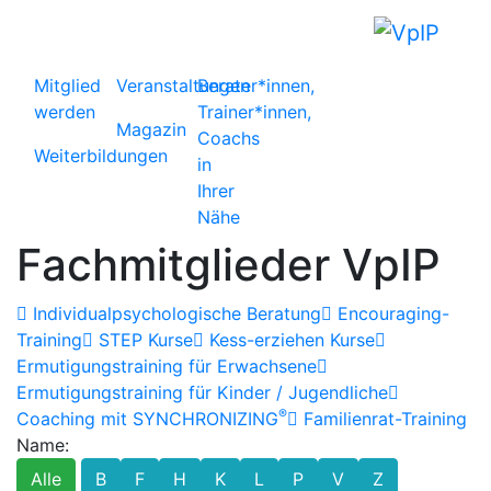
Mitglied
Veranstaltungen
Berater*innen,
werden
Trainer*innen,
Magazin
Coachs
Weiterbildungen
in
Ihrer
Nähe
Fachmitglieder VpIP
Individualpsychologische Beratung
Encouraging-
Training
STEP Kurse
Kess-erziehen Kurse
Ermutigungstraining für Erwachsene
Ermutigungstraining für Kinder / Jugendliche
®
Coaching mit SYNCHRONIZING
Familienrat-Training
Name:
Alle
B
F
H
K
L
P
V
Z