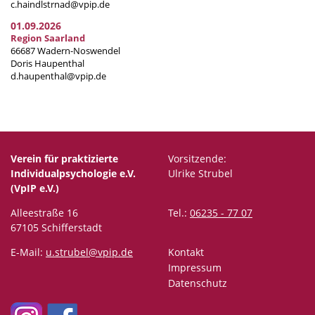
c.haindlstrnad@vpip.de
01.09.2026
Region Saarland
66687 Wadern-Noswendel
Doris Haupenthal
d.haupenthal@vpip.de
Verein für praktizierte
Vorsitzende:
Individualpsychologie e.V.
Ulrike Strubel
(VpIP e.V.)
Alleestraße 16
Tel.:
06235 - 77 07
67105 Schifferstadt
E-Mail:
u.strubel@vpip.de
Kontakt
Impressum
Datenschutz