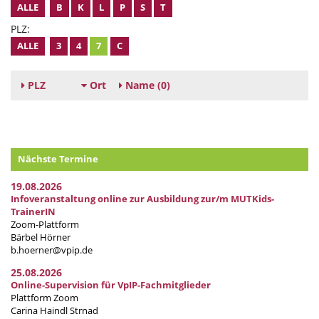
ALLE
B
K
L
P
S
T
PLZ:
ALLE
3
4
7
C
PLZ
Ort
Name
(0)
Nächste Termine
19.08.2026
Infoveranstaltung online zur Ausbildung zur/m MUTKids-
TrainerIN
Zoom-Plattform
Bärbel Hörner
b.hoerner@vpip.de
25.08.2026
Online-Supervision für VpIP-Fachmitglieder
Plattform Zoom
Carina Haindl Strnad