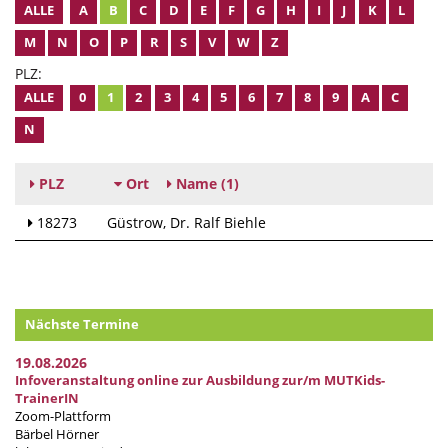
ALLE
A
B
C
D
E
F
G
H
I
J
K
L
M
N
O
P
R
S
V
W
Z
PLZ:
ALLE
0
1
2
3
4
5
6
7
8
9
A
C
N
PLZ
Ort
Name
(1)
18273
Güstrow
Dr. Ralf Biehle
Nächste Termine
19.08.2026
Infoveranstaltung online zur Ausbildung zur/m MUTKids-
TrainerIN
Zoom-Plattform
Bärbel Hörner