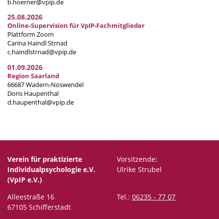
b.hoerner@vpip.de
25.08.2026
Online-Supervision für VpIP-Fachmitglieder
Plattform Zoom
Carina Haindl Strnad
c.haindlstrnad@vpip.de
01.09.2026
Region Saarland
66687 Wadern-Noswendel
Doris Haupenthal
d.haupenthal@vpip.de
Verein für praktizierte
Vorsitzende:
Individualpsychologie e.V.
Ulrike Strubel
(VpIP e.V.)
Alleestraße 16
Tel.:
06235 - 77 07
67105 Schifferstadt