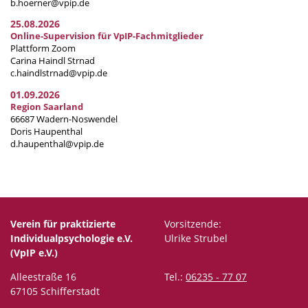
b.hoerner@vpip.de
25.08.2026
Online-Supervision für VpIP-Fachmitglieder
Plattform Zoom
Carina Haindl Strnad
c.haindlstrnad@vpip.de
01.09.2026
Region Saarland
66687 Wadern-Noswendel
Doris Haupenthal
d.haupenthal@vpip.de
Verein für praktizierte
Vorsitzende:
Individualpsychologie e.V.
Ulrike Strubel
(VpIP e.V.)
Alleestraße 16
Tel.:
06235 - 77 07
67105 Schifferstadt