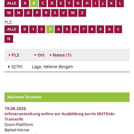
ALLE
A
B
C
D
E
F
G
H
I
J
K
L
M
N
O
P
R
S
V
W
Z
PLZ:
ALLE
0
1
2
3
4
5
6
7
8
9
A
C
N
PLZ
Ort
Name
(1)
32791
Lage
Helene Bergen
Nächste Termine
19.08.2026
Infoveranstaltung online zur Ausbildung zur/m MUTKids-
TrainerIN
Zoom-Plattform
Bärbel Hörner