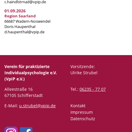
c.haindlstrnad@vpip.de
01.09.2026
Region Saarland
66687 Wadern-Noswendel
Doris Haupenthal
d.haupenthal@vpip.de
Verein für praktizierte
Vorsitzende:
Individualpsychologie e.V.
Ulrike Strubel
(VpIP e.V.)
Alleestraße 16
Tel.:
06235 - 77 07
67105 Schifferstadt
E-Mail:
u.strubel@vpip.de
Kontakt
Impressum
Datenschutz