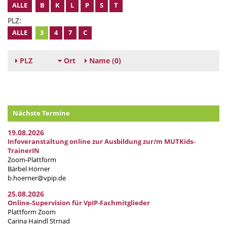
ALLE
B
K
L
P
S
T
PLZ:
ALLE
3
4
7
C
PLZ
Ort
Name
(0)
Nächste Termine
19.08.2026
Infoveranstaltung online zur Ausbildung zur/m MUTKids-
TrainerIN
Zoom-Plattform
Bärbel Hörner
b.hoerner@vpip.de
25.08.2026
Online-Supervision für VpIP-Fachmitglieder
Plattform Zoom
Carina Haindl Strnad