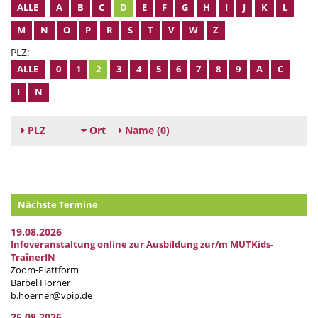
ALLE
A
B
C
D
E
F
G
H
I
J
K
L
M
N
O
P
R
S
T
V
W
Z
PLZ:
ALLE
0
1
2
3
4
5
6
7
8
9
A
C
I
N
PLZ
Ort
Name
(0)
Nächste Termine
19.08.2026
Infoveranstaltung online zur Ausbildung zur/m MUTKids-
TrainerIN
Zoom-Plattform
Bärbel Hörner
b.hoerner@vpip.de
25.08.2026