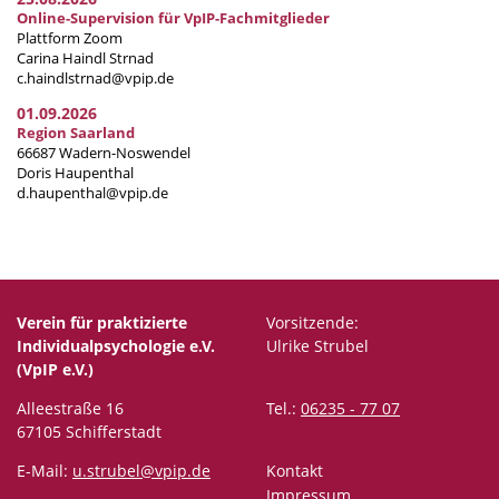
Online-Supervision für VpIP-Fachmitglieder
Plattform Zoom
Carina Haindl Strnad
c.haindlstrnad@vpip.de
01.09.2026
Region Saarland
66687 Wadern-Noswendel
Doris Haupenthal
d.haupenthal@vpip.de
Verein für praktizierte
Vorsitzende:
Individualpsychologie e.V.
Ulrike Strubel
(VpIP e.V.)
Alleestraße 16
Tel.:
06235 - 77 07
67105 Schifferstadt
E-Mail:
u.strubel@vpip.de
Kontakt
Impressum