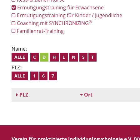
Ermutigungstraining für Erwachsene
Ermutigungstraining für Kinder / Jugendliche
®
Coaching mit SYNCHRONIZING
Familienrat-Training
Name:
ALLE
C
D
H
L
N
S
T
PLZ:
ALLE
1
6
7
PLZ
Ort
Verein für praktizierte Individualpsychologie e.V. (Vp