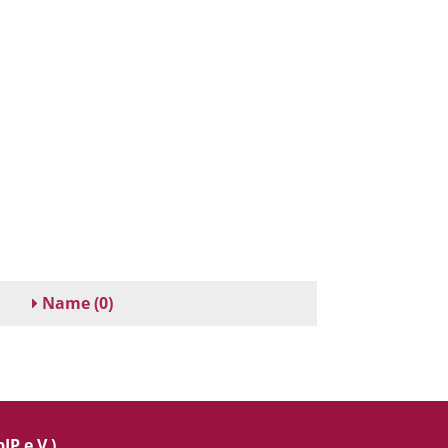
Name
(0)
IP e.V.)