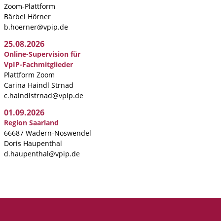
Zoom-Plattform
Bärbel Hörner
b.hoerner@vpip.de
25.08.2026
Online-Supervision für
VpIP-Fachmitglieder
Plattform Zoom
Carina Haindl Strnad
c.haindlstrnad@vpip.de
01.09.2026
Region Saarland
66687 Wadern-Noswendel
Doris Haupenthal
d.haupenthal@vpip.de