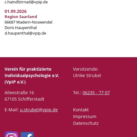
c.haindlstrnad@vpip.de
01.09.2026
Region Saarland
66687 Wadern-Noswendel
Doris Haupenthal
d.haupenthal@vpip.de
Verein für praktizierte
Vorsitzende:
Individualpsychologie e.V.
Ulrike Strubel
(VpIP e.V.)
Alleestraße 16
Tel.:
06235 - 77 07
67105 Schifferstadt
E-Mail:
u.strubel@vpip.de
Kontakt
Impressum
Datenschutz