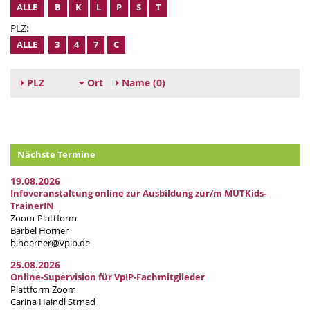
ALLE
B
K
L
P
S
T
PLZ:
ALLE
3
4
7
C
PLZ
Ort
Name
(0)
Nächste Termine
19.08.2026
Infoveranstaltung online zur Ausbildung zur/m MUTKids-
TrainerIN
Zoom-Plattform
Bärbel Hörner
b.hoerner@vpip.de
25.08.2026
Online-Supervision für VpIP-Fachmitglieder
Plattform Zoom
Carina Haindl Strnad