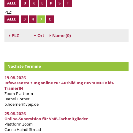
ALLE
B
K
L
P
S
T
PLZ:
ALLE
3
4
7
C
PLZ
Ort
Name
(0)
Nächste Termine
19.08.2026
Infoveranstaltung online zur Ausbildung zur/m MUTKids-
TrainerIN
Zoom-Plattform
Bärbel Hörner
b.hoerner@vpip.de
25.08.2026
Online-Supervision für VpIP-Fachmitglieder
Plattform Zoom
Carina Haindl Strnad