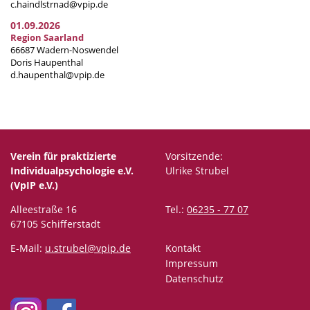
c.haindlstrnad@vpip.de
01.09.2026
Region Saarland
66687 Wadern-Noswendel
Doris Haupenthal
d.haupenthal@vpip.de
Verein für praktizierte
Vorsitzende:
Individualpsychologie e.V.
Ulrike Strubel
(VpIP e.V.)
Alleestraße 16
Tel.:
06235 - 77 07
67105 Schifferstadt
E-Mail:
u.strubel@vpip.de
Kontakt
Impressum
Datenschutz