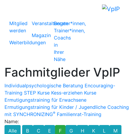
Mitglied
Veranstaltungen
Berater*innen,
werden
Trainer*innen,
Magazin
Coachs
Weiterbildungen
in
Ihrer
Nähe
Fachmitglieder VpIP
Individualpsychologische Beratung
Encouraging-
Training
STEP Kurse
Kess-erziehen Kurse
Ermutigungstraining für Erwachsene
Ermutigungstraining für Kinder / Jugendliche
Coaching
®
mit SYNCHRONIZING
Familienrat-Training
Name:
Alle
B
C
E
F
G
H
K
L
M