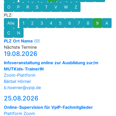
O
P
R
S
T
V
W
Z
PLZ:
Alle
1
2
3
4
5
6
7
8
9
A
C
N
PLZ
Ort
Name
(0)
Nächste Termine
19.08.2026
Infoveranstaltung online zur Ausbildung zur/m
MUTKids-TrainerIN
Zoom-Plattform
Bärbel Hörner
b.hoerner@vpip.de
25.08.2026
Online-Supervision für VpIP-Fachmitglieder
Plattform Zoom