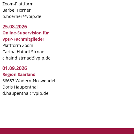
Zoom-Plattform
Bärbel Hörner
b.hoerner@vpip.de
25.08.2026
Online-Supervision für
VpIP-Fachmitglieder
Plattform Zoom
Carina Haindl Strnad
c.haindlstrnad@vpip.de
01.09.2026
Region Saarland
66687 Wadern-Noswendel
Doris Haupenthal
d.haupenthal@vpip.de