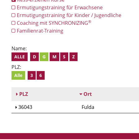
Ermutigungstraining für Erwachsene
Ermutigungstraining für Kinder / Jugendliche
®
Coaching mit SYNCHRONIZING
Familienrat-Training
Name:
ALLE
D
G
M
S
Z
PLZ:
Alle
3
6
PLZ
Ort
36043
Fulda