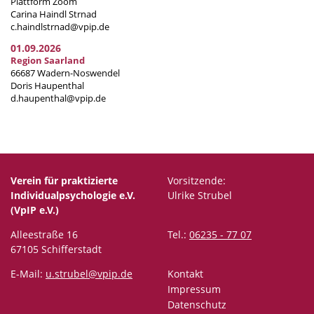
Plattform Zoom
Carina Haindl Strnad
c.haindlstrnad@vpip.de
01.09.2026
Region Saarland
66687 Wadern-Noswendel
Doris Haupenthal
d.haupenthal@vpip.de
Verein für praktizierte
Vorsitzende:
Individualpsychologie e.V.
Ulrike Strubel
(VpIP e.V.)
Alleestraße 16
Tel.:
06235 - 77 07
67105 Schifferstadt
E-Mail:
u.strubel@vpip.de
Kontakt
Impressum
Datenschutz