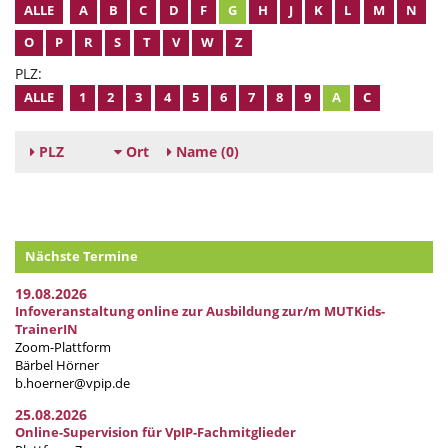
ALLE
A
B
C
D
F
G
H
J
K
L
M
N
O
P
R
S
T
V
W
Z
PLZ:
ALLE
1
2
3
4
5
6
7
8
9
A
C
PLZ
Ort
Name
(0)
Nächste Termine
19.08.2026
Infoveranstaltung online zur Ausbildung zur/m MUTKids-
TrainerIN
Zoom-Plattform
Bärbel Hörner
b.hoerner@vpip.de
25.08.2026
Online-Supervision für VpIP-Fachmitglieder