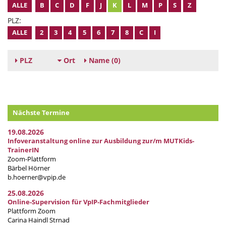
ALLE
B
C
D
F
J
K
L
M
P
S
Z
PLZ:
ALLE
2
3
4
5
6
7
8
C
I
PLZ
Ort
Name
(0)
Nächste Termine
19.08.2026
Infoveranstaltung online zur Ausbildung zur/m MUTKids-
TrainerIN
Zoom-Plattform
Bärbel Hörner
b.hoerner@vpip.de
25.08.2026
Online-Supervision für VpIP-Fachmitglieder
Plattform Zoom
Carina Haindl Strnad