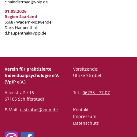
c.haindlstrnad@vpip.de
01.09.2026
Region Saarland
66687 Wadern-Noswendel
Doris Haupenthal
d.haupenthal@vpip.de
Verein für praktizierte
Vorsitzende:
Individualpsychologie e.V.
Ulrike Strubel
(VpIP e.V.)
Alleestraße 16
Tel.:
06235 - 77 07
67105 Schifferstadt
E-Mail:
u.strubel@vpip.de
Kontakt
Impressum
Datenschutz