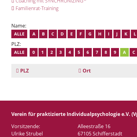
Coaching mit SYNCHRONIZING
Familienrat-Training
Name:
ALLE
A
B
C
D
E
F
G
H
I
J
K
L
PLZ:
ALLE
0
1
2
3
4
5
6
7
8
9
A
C
PLZ
Ort
Verein für praktizierte Individualpsychologie e.V. (Vp
Vorsitzende:
Alleestraße 16
Ulrike Strubel
67105 Schifferstadt