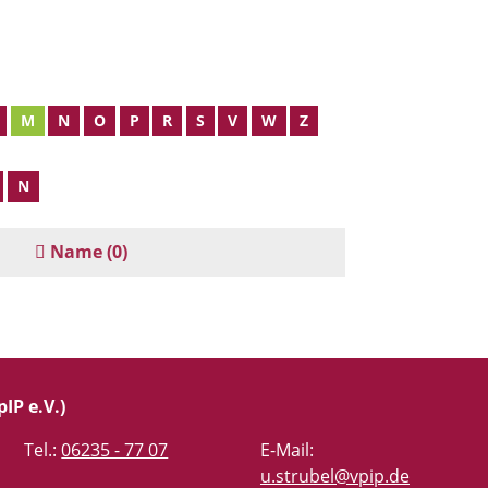
M
N
O
P
R
S
V
W
Z
N
Name
(0)
IP e.V.)
Tel.:
06235 - 77 07
E-Mail:
u.strubel@vpip.de