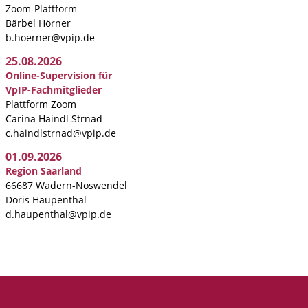
Zoom-Plattform
Bärbel Hörner
b.hoerner@vpip.de
25.08.2026
Online-Supervision für
VpIP-Fachmitglieder
Plattform Zoom
Carina Haindl Strnad
c.haindlstrnad@vpip.de
01.09.2026
Region Saarland
66687 Wadern-Noswendel
Doris Haupenthal
d.haupenthal@vpip.de