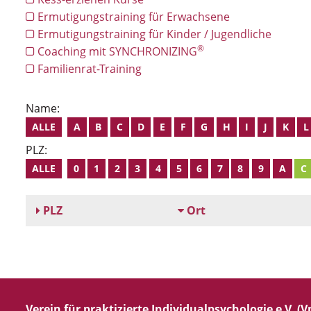
Ermutigungstraining für Erwachsene
Ermutigungstraining für Kinder / Jugendliche
®
Coaching mit SYNCHRONIZING
Familienrat-Training
Name:
ALLE
A
B
C
D
E
F
G
H
I
J
K
L
PLZ:
ALLE
0
1
2
3
4
5
6
7
8
9
A
C
PLZ
Ort
Verein für praktizierte Individualpsychologie e.V. (Vp