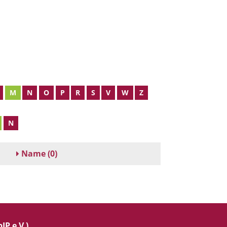
M
N
O
P
R
S
V
W
Z
N
Name
(0)
IP e.V.)