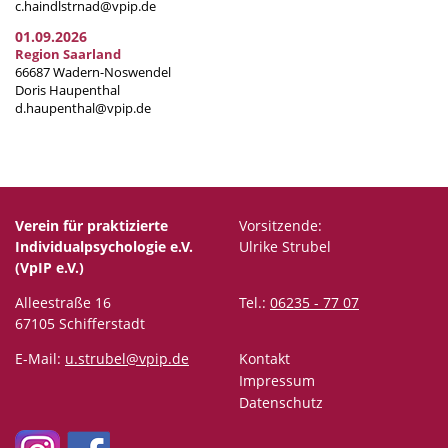
c.haindlstrnad@vpip.de
01.09.2026
Region Saarland
66687 Wadern-Noswendel
Doris Haupenthal
d.haupenthal@vpip.de
Verein für praktizierte
Vorsitzende:
Individualpsychologie e.V.
Ulrike Strubel
(VpIP e.V.)
Alleestraße 16
Tel.:
06235 - 77 07
67105 Schifferstadt
E-Mail:
u.strubel@vpip.de
Kontakt
Impressum
Datenschutz