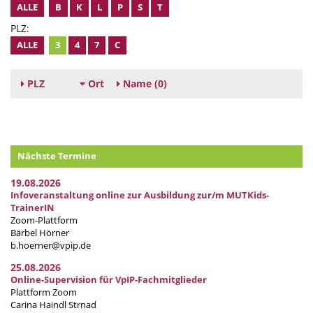
ALLE
B
K
L
P
S
T
PLZ:
ALLE
3
4
7
C
PLZ
Ort
Name
(0)
Nächste Termine
19.08.2026
Infoveranstaltung online zur Ausbildung zur/m MUTKids-
TrainerIN
Zoom-Plattform
Bärbel Hörner
b.hoerner@vpip.de
25.08.2026
Online-Supervision für VpIP-Fachmitglieder
Plattform Zoom
Carina Haindl Strnad