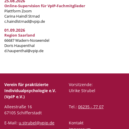
25.08.2026
Online-Supervision für VpIP-Fachmitglieder
Plattform Zoom
Carina Haindl Strnad
c.haindlstrnad@vpip.de
01.09.2026
Region Saarland
66687 Wadern-Noswendel
Doris Haupenthal
d.haupenthal@vpip.de
Verein für praktizierte
Vorsitzende:
Individualpsychologie e.V.
Ulrike Strubel
(VpIP e.V.)
Alleestraße 16
Tel.:
06235 - 77 07
67105 Schifferstadt
E-Mail:
u.strubel@vpip.de
Kontakt