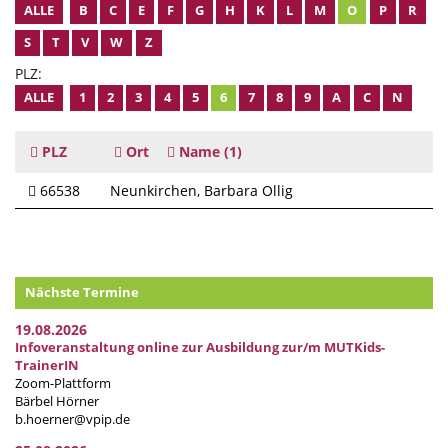
ALLE
B
C
E
F
G
H
K
L
M
O
P
R
S
T
V
W
Z
PLZ:
ALLE
1
2
3
4
5
6
7
8
9
A
C
N
PLZ
Ort
Name
(1)
66538
Neunkirchen
Barbara Ollig
Nächste Termine
19.08.2026
Infoveranstaltung online zur Ausbildung zur/m MUTKids-
TrainerIN
Zoom-Plattform
Bärbel Hörner
b.hoerner@vpip.de