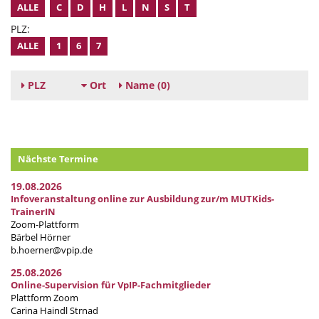
ALLE
C
D
H
L
N
S
T
PLZ:
ALLE
1
6
7
PLZ
Ort
Name
(0)
Nächste Termine
19.08.2026
Infoveranstaltung online zur Ausbildung zur/m MUTKids-
TrainerIN
Zoom-Plattform
Bärbel Hörner
b.hoerner@vpip.de
25.08.2026
Online-Supervision für VpIP-Fachmitglieder
Plattform Zoom
Carina Haindl Strnad