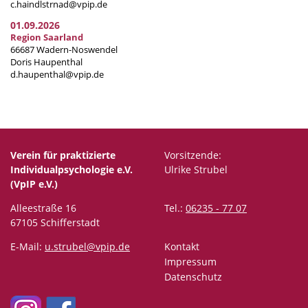
c.haindlstrnad@vpip.de
01.09.2026
Region Saarland
66687 Wadern-Noswendel
Doris Haupenthal
d.haupenthal@vpip.de
Verein für praktizierte
Vorsitzende:
Individualpsychologie e.V.
Ulrike Strubel
(VpIP e.V.)
Alleestraße 16
Tel.:
06235 - 77 07
67105 Schifferstadt
E-Mail:
u.strubel@vpip.de
Kontakt
Impressum
Datenschutz