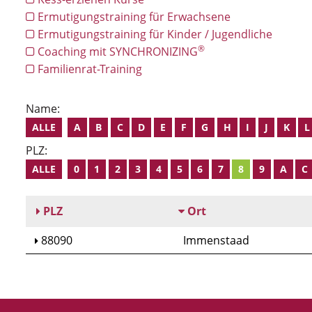
Ermutigungstraining für Erwachsene
Ermutigungstraining für Kinder / Jugendliche
®
Coaching mit SYNCHRONIZING
Familienrat-Training
Name:
ALLE
A
B
C
D
E
F
G
H
I
J
K
L
PLZ:
ALLE
0
1
2
3
4
5
6
7
8
9
A
C
PLZ
Ort
88090
Immenstaad