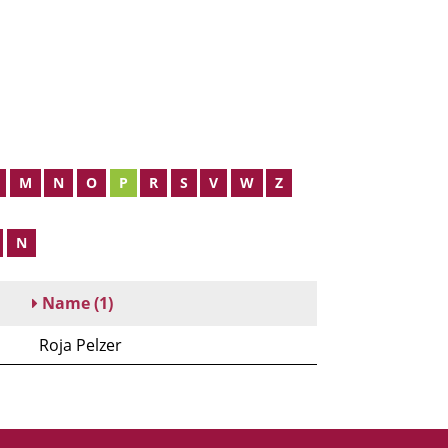
M
N
O
P
R
S
V
W
Z
N
Name
(1)
Roja Pelzer