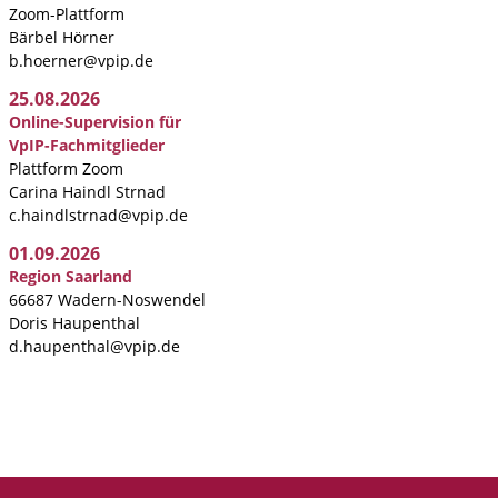
Zoom-Plattform
Bärbel Hörner
b.hoerner@vpip.de
25.08.2026
Online-Supervision für
VpIP-Fachmitglieder
Plattform Zoom
Carina Haindl Strnad
c.haindlstrnad@vpip.de
01.09.2026
Region Saarland
66687 Wadern-Noswendel
Doris Haupenthal
d.haupenthal@vpip.de