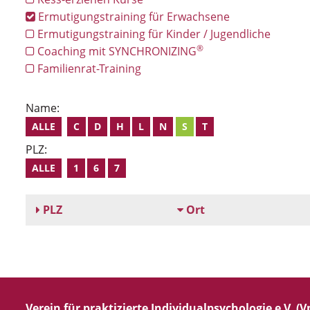
Ermutigungstraining für Erwachsene
Ermutigungstraining für Kinder / Jugendliche
®
Coaching mit SYNCHRONIZING
Familienrat-Training
Name:
ALLE
C
D
H
L
N
S
T
PLZ:
ALLE
1
6
7
PLZ
Ort
Verein für praktizierte Individualpsychologie e.V. (Vp