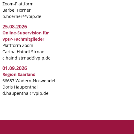
Zoom-Plattform
Bärbel Hörner
b.hoerner@vpip.de
25.08.2026
Online-Supervision für
VpIP-Fachmitglieder
Plattform Zoom
Carina Haindl Strnad
c.haindlstrnad@vpip.de
01.09.2026
Region Saarland
66687 Wadern-Noswendel
Doris Haupenthal
d.haupenthal@vpip.de