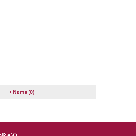
Name
(0)
IP e.V.)