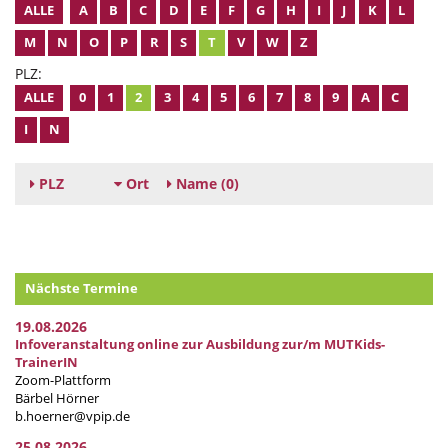
ALLE
A
B
C
D
E
F
G
H
I
J
K
L
M
N
O
P
R
S
T
V
W
Z
PLZ:
ALLE
0
1
2
3
4
5
6
7
8
9
A
C
I
N
PLZ
Ort
Name
(0)
Nächste Termine
19.08.2026
Infoveranstaltung online zur Ausbildung zur/m MUTKids-
TrainerIN
Zoom-Plattform
Bärbel Hörner
b.hoerner@vpip.de
25.08.2026