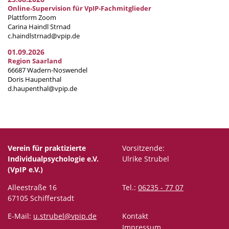
Online-Supervision für VpIP-Fachmitglieder
Plattform Zoom
Carina Haindl Strnad
c.haindlstrnad@vpip.de
01.09.2026
Region Saarland
66687 Wadern-Noswendel
Doris Haupenthal
d.haupenthal@vpip.de
Verein für praktizierte
Vorsitzende:
Individualpsychologie e.V.
Ulrike Strubel
(VpIP e.V.)
Alleestraße 16
Tel.:
06235 - 77 07
67105 Schifferstadt
E-Mail:
u.strubel@vpip.de
Kontakt
Impressum