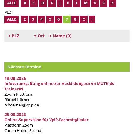
ALLE
B
C
D
F
J
K
L
M
P
S
Z
PLZ:
ALLE
2
3
4
5
6
7
8
C
I
PLZ
Ort
Name
(0)
Nächste Termine
19.08.2026
Infoveranstaltung online zur Ausbildung zur/m MUTKids-
TrainerIN
Zoom-Plattform
Bärbel Hörner
b.hoerner@vpip.de
25.08.2026
Online-Supervision für VpIP-Fachmitglieder
Plattform Zoom
Carina Haindl Strnad