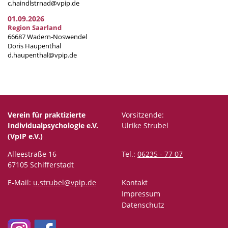
c.haindlstrnad@vpip.de
01.09.2026
Region Saarland
66687 Wadern-Noswendel
Doris Haupenthal
d.haupenthal@vpip.de
Verein für praktizierte
Vorsitzende:
Individualpsychologie e.V.
Ulrike Strubel
(VpIP e.V.)
Alleestraße 16
Tel.:
06235 - 77 07
67105 Schifferstadt
E-Mail:
u.strubel@vpip.de
Kontakt
Impressum
Datenschutz