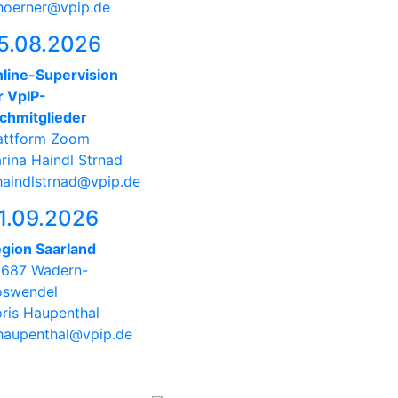
hoerner@vpip.de
5.08.2026
line-Supervision
r VpIP-
chmitglieder
attform Zoom
rina Haindl Strnad
haindlstrnad@vpip.de
1.09.2026
gion Saarland
687 Wadern-
swendel
ris Haupenthal
haupenthal@vpip.de