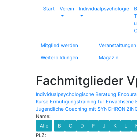
Start
Verein
Individualpsychologie
B
T
u
C
Mitglied werden
Veranstaltungen
Weiterbildungen
Magazin
Fachmitglieder V
Individualpsychologische Beratung
Encourag
Kurse
Ermutigungstraining für Erwachsene
E
Jugendliche
Coaching mit SYNCHRONIZIN
Name:
Alle
B
C
D
F
J
K
L
PLZ: