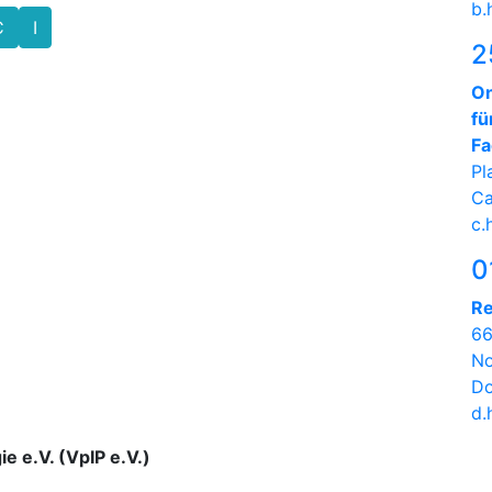
b.
C
I
2
On
fü
Fa
Pl
Ca
c.
0
Re
66
No
Do
d.
ie e.V. (VpIP e.V.)