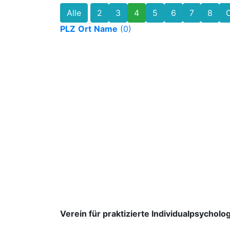
Alle
2
3
4
5
6
7
8
PLZ
Ort
Name
(0)
Verein für praktizierte Individualpsycholog