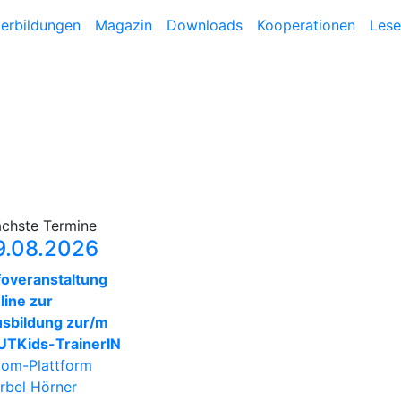
terbildungen
Magazin
Downloads
Kooperationen
Lese
chste Termine
9.08.2026
foveranstaltung
line zur
sbildung zur/m
TKids-TrainerIN
om-Plattform
rbel Hörner