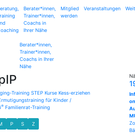
eratung,
Berater*innen,
Mitglied
Veranstaltungen
Wei
raining
Trainer*innen,
werden
nd
Coachs in
oaching
Ihrer Nähe
Berater*innen,
Trainer*innen,
Coachs in Ihrer
Nähe
pIP
Nä
1
ing-Training
STEP Kurse
Kess-erziehen
In
rmutigungstraining für Kinder /
on
®
G
Familienrat-Training
Au
MU
Zo
M
P
S
Z
Bä