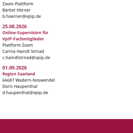
Zoom-Plattform
Bärbel Hörner
b.hoerner@vpip.de
25.08.2026
Online-Supervision für
VpIP-Fachmitglieder
Plattform Zoom
Carina Haindl Strnad
c.haindlstrnad@vpip.de
01.09.2026
Region Saarland
66687 Wadern-Noswendel
Doris Haupenthal
d.haupenthal@vpip.de