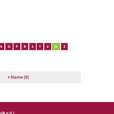
N
O
P
R
S
T
V
W
Z
Name
(0)
IP e.V.)