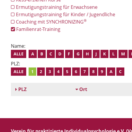
Ermutigungstraining für Erwachsene
Ermutigungstraining für Kinder / Jugendliche
®
Coaching mit SYNCHRONIZING
Familienrat-Training
Name:
ALLE
A
B
C
D
F
G
H
J
K
L
M
PLZ:
ALLE
1
2
3
4
5
6
7
8
9
A
C
PLZ
Ort
Verein für praktizierte Individualpsychologie e.V. (Vp