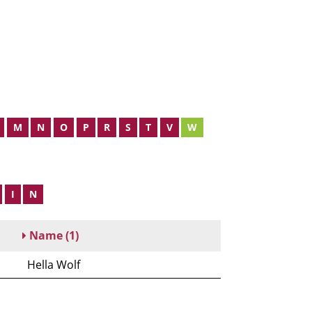
M
N
O
P
R
S
T
V
W
I
N
Name
(1)
Hella Wolf