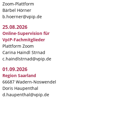
Zoom-Plattform
Bärbel Hörner
b.hoerner@vpip.de
25.08.2026
Online-Supervision für
VpIP-Fachmitglieder
Plattform Zoom
Carina Haindl Strnad
c.haindlstrnad@vpip.de
01.09.2026
Region Saarland
66687 Wadern-Noswendel
Doris Haupenthal
d.haupenthal@vpip.de