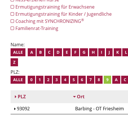
Ermutigungstraining für Erwachsene
Ermutigungstraining für Kinder / Jugendliche
®
Coaching mit SYNCHRONIZING
Familienrat-Training
Name:
ALLE
A
B
C
D
E
F
G
H
I
J
K
L
Z
PLZ:
ALLE
0
1
2
3
4
5
6
7
8
9
A
C
PLZ
Ort
93092
Barbing - OT Friesheim