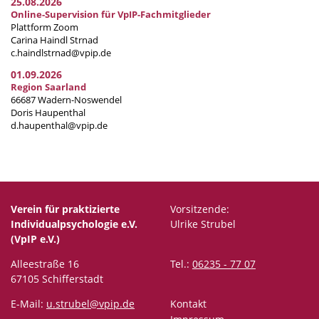
25.08.2026
Online-Supervision für VpIP-Fachmitglieder
Plattform Zoom
Carina Haindl Strnad
c.haindlstrnad@vpip.de
01.09.2026
Region Saarland
66687 Wadern-Noswendel
Doris Haupenthal
d.haupenthal@vpip.de
Verein für praktizierte
Vorsitzende:
Individualpsychologie e.V.
Ulrike Strubel
(VpIP e.V.)
Alleestraße 16
Tel.:
06235 - 77 07
67105 Schifferstadt
E-Mail:
u.strubel@vpip.de
Kontakt