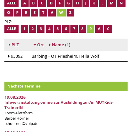
ALLE
A
B
C
D
F
G
H
J
K
L
M
N
O
P
R
S
T
V
W
Z
PLZ:
ALLE
1
2
3
4
5
6
7
8
9
A
C
PLZ
Ort
Name
(1)
93092
Barbing - OT Friesheim
Hella Wolf
Nächste Termine
19.08.2026
Infoveranstaltung online zur Ausbildung zur/m MUTKids-
TrainerIN
Zoom-Plattform
Bärbel Hörner
b.hoerner@vpip.de