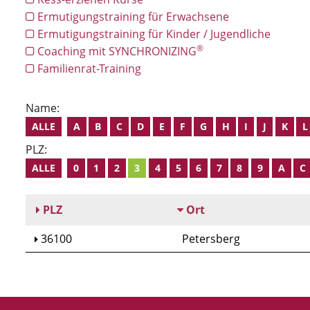
Ermutigungstraining für Erwachsene
Ermutigungstraining für Kinder / Jugendliche
®
Coaching mit SYNCHRONIZING
Familienrat-Training
Name:
ALLE
A
B
C
D
E
F
G
H
I
J
K
L
PLZ:
ALLE
0
1
2
3
4
5
6
7
8
9
A
C
PLZ
Ort
36100
Petersberg