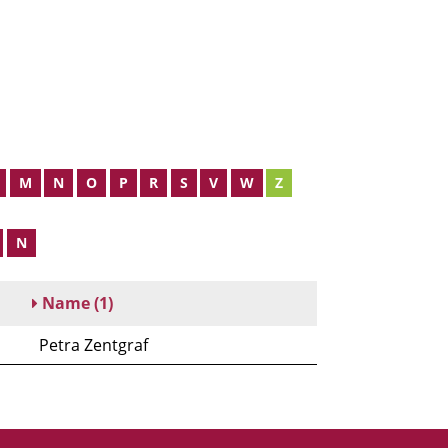
M
N
O
P
R
S
V
W
Z
N
Name
(1)
Petra Zentgraf