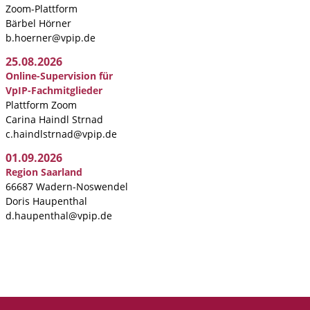
Zoom-Plattform
Bärbel Hörner
b.hoerner@vpip.de
25.08.2026
Online-Supervision für
VpIP-Fachmitglieder
Plattform Zoom
Carina Haindl Strnad
c.haindlstrnad@vpip.de
01.09.2026
Region Saarland
66687 Wadern-Noswendel
Doris Haupenthal
d.haupenthal@vpip.de