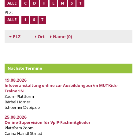
ALLE
C
D
H
L
N
S
T
PLZ:
ALLE
1
6
7
PLZ
Ort
Name
(0)
Nächste Termine
19.08.2026
Infoveranstaltung online zur Ausbildung zur/m MUTKids-
TrainerIN
Zoom-Plattform
Bärbel Hörner
b.hoerner@vpip.de
25.08.2026
Online-Supervision für VpIP-Fachmitglieder
Plattform Zoom
Carina Haindl Strnad