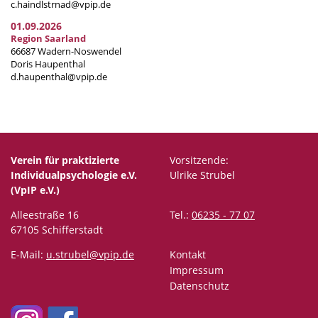
c.haindlstrnad@vpip.de
01.09.2026
Region Saarland
66687 Wadern-Noswendel
Doris Haupenthal
d.haupenthal@vpip.de
Verein für praktizierte
Vorsitzende:
Individualpsychologie e.V.
Ulrike Strubel
(VpIP e.V.)
Alleestraße 16
Tel.:
06235 - 77 07
67105 Schifferstadt
E-Mail:
u.strubel@vpip.de
Kontakt
Impressum
Datenschutz