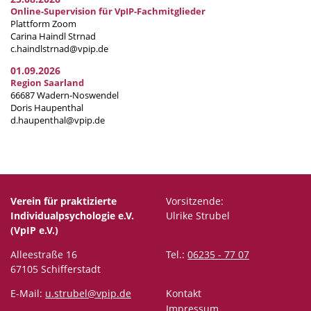
Online-Supervision für VpIP-Fachmitglieder
Plattform Zoom
Carina Haindl Strnad
c.haindlstrnad@vpip.de
01.09.2026
Region Saarland
66687 Wadern-Noswendel
Doris Haupenthal
d.haupenthal@vpip.de
Verein für praktizierte
Vorsitzende:
Individualpsychologie e.V.
Ulrike Strubel
(VpIP e.V.)
Alleestraße 16
Tel.:
06235 - 77 07
67105 Schifferstadt
E-Mail:
u.strubel@vpip.de
Kontakt
Impressum