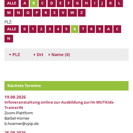
ALLE
A
B
C
D
E
F
G
H
I
J
K
L
M
N
O
P
R
S
V
W
Z
PLZ:
ALLE
0
1
2
3
4
5
6
7
8
9
A
C
N
PLZ
Ort
Name
(0)
Nächste Termine
19.08.2026
Infoveranstaltung online zur Ausbildung zur/m MUTKids-
TrainerIN
Zoom-Plattform
Bärbel Hörner
b.hoerner@vpip.de
25.08.2026