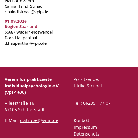
Plattform Zoom
Carina Haindl Strnad
c.haindlstrnad@vpip.de
01.09.2026
Region Saarland
66687 Wadern-Noswendel
Doris Haupenthal
d.haupenthal@vpip.de
Verein für praktizierte
Vorsitzende:
Individualpsychologie e.V.
Ulrike Strubel
(VpIP e.V.)
Alleestraße 16
Tel.:
06235 - 77 07
67105 Schifferstadt
E-Mail:
u.strubel@vpip.de
Kontakt
Impressum
Datenschutz