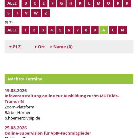
ALLE
B
C
E
F
G
H
K
L
M
O
P
R
S
T
V
W
Z
PLZ:
ALLE
1
2
3
4
5
6
7
8
9
A
C
N
PLZ
Ort
Name
(0)
Nächste Termine
19.08.2026
Infoveranstaltung online zur Ausbildung zur/m MUTKids-
TrainerIN
Zoom-Plattform
Bärbel Hörner
b.hoerner@vpip.de
25.08.2026
Online-Supervision für VpIP-Fachmitglieder