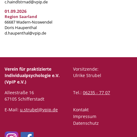
c.haindlstrnad@vpip.de
01.09.2026
Region Saarland
66687 Wadern-Noswendel
Doris Haupenthal
d.haupenthal@vpip.de
Verein für praktizierte
Vorsitzende:
Individualpsychologie e.V.
Ulrike Strubel
(VpIP e.V.)
Alleestraße 16
Tel.:
06235 - 77 07
67105 Schifferstadt
E-Mail:
u.strubel@vpip.de
Kontakt
Impressum
Datenschutz