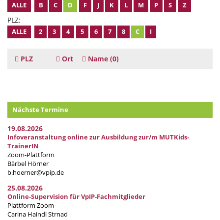
ALLE
B
C
D
F
J
K
L
M
P
S
Z
PLZ:
ALLE
2
3
4
5
6
7
8
C
I
PLZ
Ort
Name
(0)
Nächste Termine
19.08.2026
Infoveranstaltung online zur Ausbildung zur/m MUTKids-
TrainerIN
Zoom-Plattform
Bärbel Hörner
b.hoerner@vpip.de
25.08.2026
Online-Supervision für VpIP-Fachmitglieder
Plattform Zoom
Carina Haindl Strnad