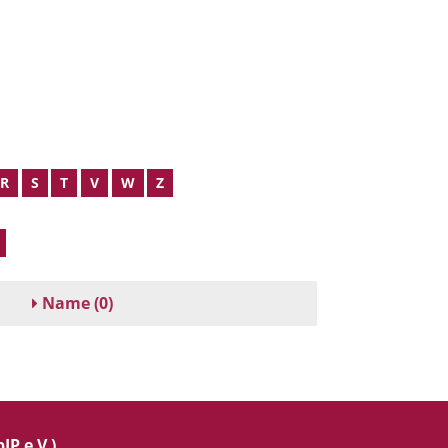
R
S
T
V
W
Z
Name
(0)
IP e.V.)