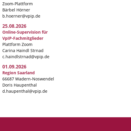
Zoom-Plattform
Bärbel Hörner
b.hoerner@vpip.de
25.08.2026
Online-Supervision für
VpIP-Fachmitglieder
Plattform Zoom
Carina Haindl Strnad
c.haindlstrnad@vpip.de
01.09.2026
Region Saarland
66687 Wadern-Noswendel
Doris Haupenthal
d.haupenthal@vpip.de