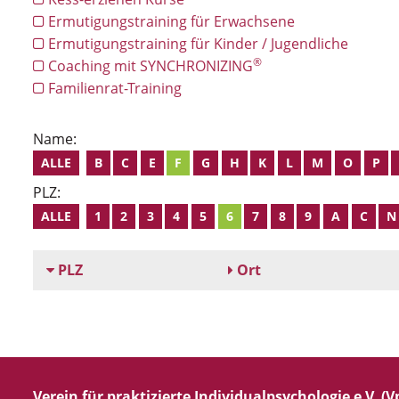
Ermutigungstraining für Erwachsene
Ermutigungstraining für Kinder / Jugendliche
®
Coaching mit SYNCHRONIZING
Familienrat-Training
Name:
ALLE
B
C
E
F
G
H
K
L
M
O
P
PLZ:
ALLE
1
2
3
4
5
6
7
8
9
A
C
N
PLZ
Ort
Verein für praktizierte Individualpsychologie e.V. (Vp