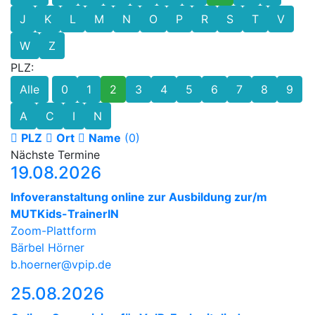
J
K
L
M
N
O
P
R
S
T
V
W
Z
PLZ:
Alle
0
1
2
3
4
5
6
7
8
9
A
C
I
N
PLZ
Ort
Name
(0)
Nächste Termine
19.08.2026
Infoveranstaltung online zur Ausbildung zur/m
MUTKids-TrainerIN
Zoom-Plattform
Bärbel Hörner
b.hoerner@vpip.de
25.08.2026