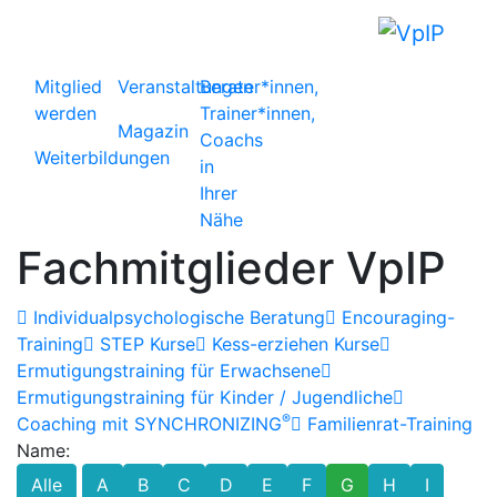
Mitglied
Veranstaltungen
Berater*innen,
werden
Trainer*innen,
Magazin
Coachs
Weiterbildungen
in
Ihrer
Nähe
Fachmitglieder VpIP
Individualpsychologische Beratung
Encouraging-
Training
STEP Kurse
Kess-erziehen Kurse
Ermutigungstraining für Erwachsene
Ermutigungstraining für Kinder / Jugendliche
®
Coaching mit SYNCHRONIZING
Familienrat-Training
Name:
Alle
A
B
C
D
E
F
G
H
I