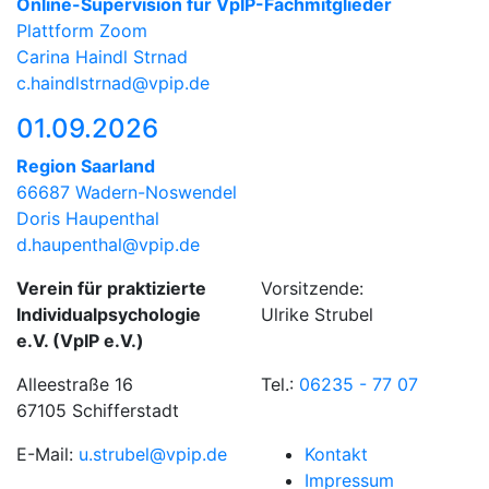
Online-Supervision für VpIP-Fachmitglieder
Plattform Zoom
Carina Haindl Strnad
c.haindlstrnad@vpip.de
01.09.2026
Region Saarland
66687 Wadern-Noswendel
Doris Haupenthal
d.haupenthal@vpip.de
Verein für praktizierte
Vorsitzende:
Individualpsychologie
Ulrike Strubel
e.V. (VpIP e.V.)
Alleestraße 16
Tel.:
06235 - 77 07
67105 Schifferstadt
E-Mail:
u.strubel@vpip.de
Kontakt
Impressum