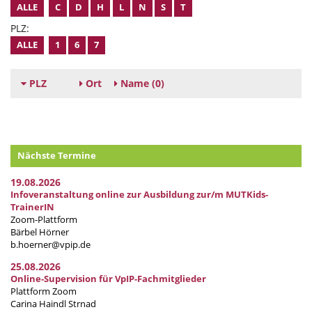
ALLE
C
D
H
L
N
S
T
PLZ:
ALLE
1
6
7
PLZ
Ort
Name
(0)
Nächste Termine
19.08.2026
Infoveranstaltung online zur Ausbildung zur/m MUTKids-
TrainerIN
Zoom-Plattform
Bärbel Hörner
b.hoerner@vpip.de
25.08.2026
Online-Supervision für VpIP-Fachmitglieder
Plattform Zoom
Carina Haindl Strnad