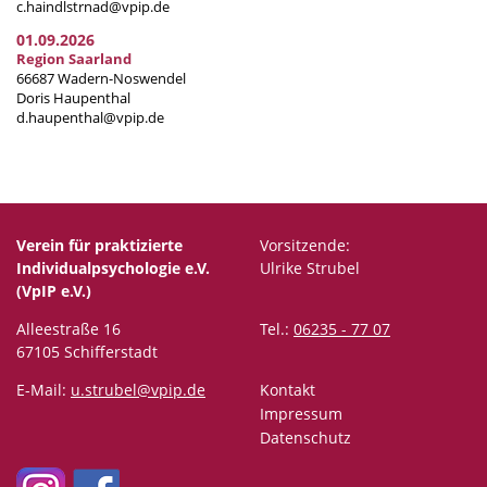
c.haindlstrnad@vpip.de
01.09.2026
Region Saarland
66687 Wadern-Noswendel
Doris Haupenthal
d.haupenthal@vpip.de
Verein für praktizierte
Vorsitzende:
Individualpsychologie e.V.
Ulrike Strubel
(VpIP e.V.)
Alleestraße 16
Tel.:
06235 - 77 07
67105 Schifferstadt
E-Mail:
u.strubel@vpip.de
Kontakt
Impressum
Datenschutz