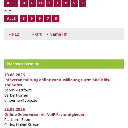
ALLE
B
F
H
K
L
P
V
Z
PLZ:
ALLE
3
5
6
7
8
PLZ
Ort
Name
(0)
Nächste Termine
19.08.2026
Infoveranstaltung online zur Ausbildung zur/m MUTKids-
TrainerIN
Zoom-Plattform
Bärbel Hörner
b.hoerner@vpip.de
25.08.2026
Online-Supervision für VpIP-Fachmitglieder
Plattform Zoom
Carina Haindl Strnad