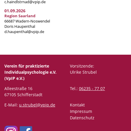
c.haindlstrnad@vpip.de
01.09.2026
Region Saarland
66687 Wadern-Noswendel
Doris Haupenthal
d.haupenthal@vpip.de
Verein für praktizierte
Vorsitzende:
Individualpsychologie e.V.
Ulrike Strubel
(VpIP e.V.)
Alleestraße 16
Tel.:
06235 - 77 07
67105 Schifferstadt
E-Mail:
u.strubel@vpip.de
Kontakt
Impressum
Datenschutz