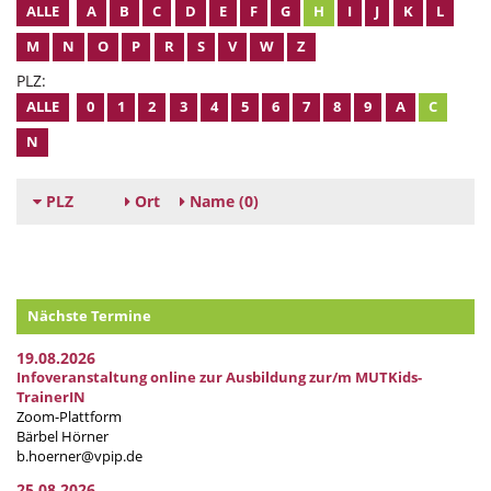
ALLE
A
B
C
D
E
F
G
H
I
J
K
L
M
N
O
P
R
S
V
W
Z
PLZ:
ALLE
0
1
2
3
4
5
6
7
8
9
A
C
N
PLZ
Ort
Name
(0)
Nächste Termine
19.08.2026
Infoveranstaltung online zur Ausbildung zur/m MUTKids-
TrainerIN
Zoom-Plattform
Bärbel Hörner
b.hoerner@vpip.de
25.08.2026