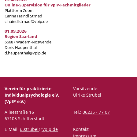
Online-Supervision für VpIP-Fachmitglieder
Plattform Zoom
Carina Haindl Strnad
c.haindlstrnad@vpip.de
01.09.2026
Region Saarland
66687 Wadern-Noswendel
Doris Haupenthal
d.haupenthal@vpip.de
Verein für praktizierte
Vorsitzende:
Individualpsychologie e.V.
Ulrike Strubel
(VpIP e.V.)
Alleestraße 16
Tel.:
06235 - 77 07
67105 Schifferstadt
E-Mail:
u.strubel@vpip.de
Kontakt
Impressum