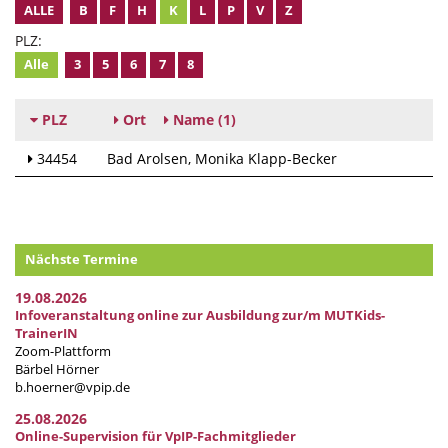
ALLE
B
F
H
K
L
P
V
Z
PLZ:
Alle
3
5
6
7
8
PLZ
Ort
Name
(1)
34454
Bad Arolsen
Monika Klapp-Becker
Nächste Termine
19.08.2026
Infoveranstaltung online zur Ausbildung zur/m MUTKids-
TrainerIN
Zoom-Plattform
Bärbel Hörner
b.hoerner@vpip.de
25.08.2026
Online-Supervision für VpIP-Fachmitglieder