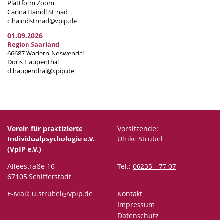
Plattform Zoom
Carina Haindl Strnad
c.haindlstrnad@vpip.de
01.09.2026
Region Saarland
66687 Wadern-Noswendel
Doris Haupenthal
d.haupenthal@vpip.de
Verein für praktizierte
Vorsitzende:
Individualpsychologie e.V.
Ulrike Strubel
(VpIP e.V.)
Alleestraße 16
Tel.:
06235 - 77 07
67105 Schifferstadt
E-Mail:
u.strubel@vpip.de
Kontakt
Impressum
Datenschutz