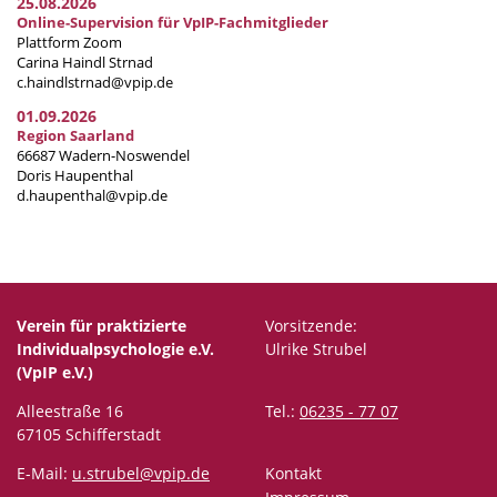
25.08.2026
Online-Supervision für VpIP-Fachmitglieder
Plattform Zoom
Carina Haindl Strnad
c.haindlstrnad@vpip.de
01.09.2026
Region Saarland
66687 Wadern-Noswendel
Doris Haupenthal
d.haupenthal@vpip.de
Verein für praktizierte
Vorsitzende:
Individualpsychologie e.V.
Ulrike Strubel
(VpIP e.V.)
Alleestraße 16
Tel.:
06235 - 77 07
67105 Schifferstadt
E-Mail:
u.strubel@vpip.de
Kontakt