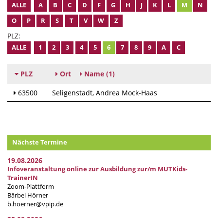
ALLE
A
B
C
D
F
G
H
J
K
L
M
N
O
P
R
S
T
V
W
Z
PLZ:
ALLE
1
2
3
4
5
6
7
8
9
A
C
PLZ
Ort
Name
(1)
63500
Seligenstadt
Andrea Mock-Haas
Nächste Termine
19.08.2026
Infoveranstaltung online zur Ausbildung zur/m MUTKids-
TrainerIN
Zoom-Plattform
Bärbel Hörner
b.hoerner@vpip.de