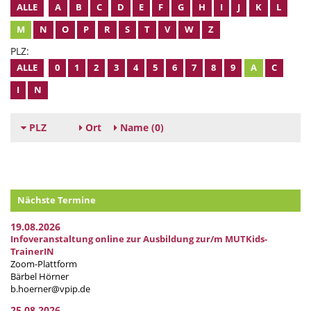
ALLE
A
B
C
D
E
F
G
H
I
J
K
L
M
N
O
P
R
S
T
V
W
Z
PLZ:
ALLE
0
1
2
3
4
5
6
7
8
9
A
C
I
N
PLZ
Ort
Name
(0)
Nächste Termine
19.08.2026
Infoveranstaltung online zur Ausbildung zur/m MUTKids-
TrainerIN
Zoom-Plattform
Bärbel Hörner
b.hoerner@vpip.de
25.08.2026