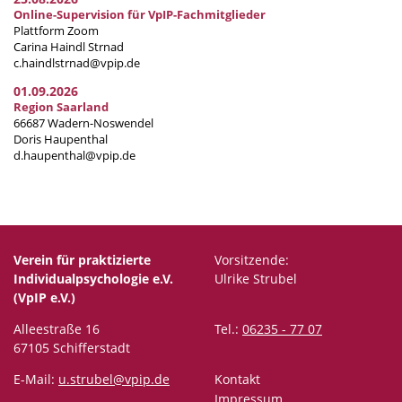
Online-Supervision für VpIP-Fachmitglieder
Plattform Zoom
Carina Haindl Strnad
c.haindlstrnad@vpip.de
01.09.2026
Region Saarland
66687 Wadern-Noswendel
Doris Haupenthal
d.haupenthal@vpip.de
Verein für praktizierte
Vorsitzende:
Individualpsychologie e.V.
Ulrike Strubel
(VpIP e.V.)
Alleestraße 16
Tel.:
06235 - 77 07
67105 Schifferstadt
E-Mail:
u.strubel@vpip.de
Kontakt
Impressum