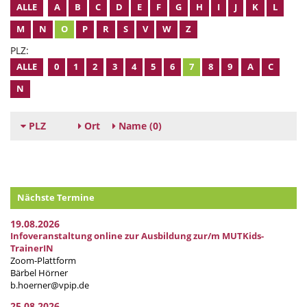
ALLE
A
B
C
D
E
F
G
H
I
J
K
L
M
N
O
P
R
S
V
W
Z
PLZ:
ALLE
0
1
2
3
4
5
6
7
8
9
A
C
N
PLZ
Ort
Name
(0)
Nächste Termine
19.08.2026
Infoveranstaltung online zur Ausbildung zur/m MUTKids-
TrainerIN
Zoom-Plattform
Bärbel Hörner
b.hoerner@vpip.de
25.08.2026