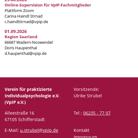
Online-Supervision für VpIP-Fachmitglieder
Plattform Zoom
Carina Haindl Strnad
c.haindlstrnad@vpip.de
01.09.2026
Region Saarland
66687 Wadern-Noswendel
Doris Haupenthal
d.haupenthal@vpip.de
Verein für praktizierte
Vorsitzende:
Individualpsychologie e.V.
Ulrike Strubel
(VpIP e.V.)
Alleestraße 16
Tel.:
06235 - 77 07
67105 Schifferstadt
E-Mail:
u.strubel@vpip.de
Kontakt
Impressum