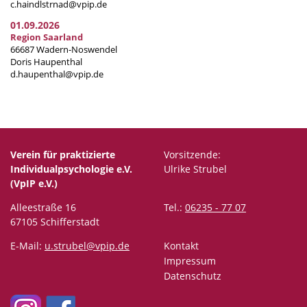
c.haindlstrnad@vpip.de
01.09.2026
Region Saarland
66687 Wadern-Noswendel
Doris Haupenthal
d.haupenthal@vpip.de
Verein für praktizierte
Vorsitzende:
Individualpsychologie e.V.
Ulrike Strubel
(VpIP e.V.)
Alleestraße 16
Tel.:
06235 - 77 07
67105 Schifferstadt
E-Mail:
u.strubel@vpip.de
Kontakt
Impressum
Datenschutz