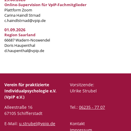
Online-Supervision für VpIP-Fachmitglieder
Plattform Zoom
Carina Haindl Strnad
c.haindlstrnad@vpip.de
01.09.2026
Region Saarland
66687 Wadern-Noswendel
Doris Haupenthal
d.haupenthal@vpip.de
Verein für praktizierte
Vorsitzende:
Individualpsychologie e.V.
Ulrike Strubel
(VpIP e.V.)
Alleestraße 16
Tel.:
06235 - 77 07
67105 Schifferstadt
E-Mail:
u.strubel@vpip.de
Kontakt
Impressum