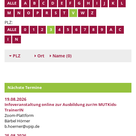
ALLE
A
B
C
D
E
F
G
H
I
J
K
L
M
N
O
P
R
S
T
V
W
Z
PLZ:
ALLE
0
1
2
3
4
5
6
7
8
9
A
C
I
N
PLZ
Ort
Name
(0)
Nächste Termine
19.08.2026
Infoveranstaltung online zur Ausbildung zur/m MUTKids-
TrainerIN
Zoom-Plattform
Bärbel Hörner
b.hoerner@vpip.de
25.08.2026