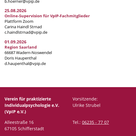
b.hoerner@vpip.de
25.08.2026
Online-Supervision für VpIP-Fachmitglieder
Plattform Zoom
Carina Haindl Strnad
c.haindlstrnad@vpip.de
01.09.2026
Region Saarland
66687 Wadern-Noswendel
Doris Haupenthal
d.haupenthal@vpip.de
Verein für praktizierte
Vorsitzende:
Individualpsychologie e.V.
Ulrike Strubel
(VpIP e.V.)
Alleestraße 16
Tel.:
06235 - 77 07
67105 Schifferstadt