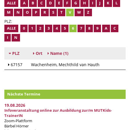
ALLE
A
B
C
D
E
F
G
H
I
J
K
L
M
N
O
P
R
S
T
V
W
Z
PLZ:
ALLE
0
1
2
3
4
5
6
7
8
9
A
C
I
N
PLZ
Ort
Name
(1)
67157
Wachenheim
Mechthild van Hauth
Nächste Termine
19.08.2026
Infoveranstaltung online zur Ausbildung zur/m MUTKids-
TrainerIN
Zoom-Plattform
Bärbel Hörner