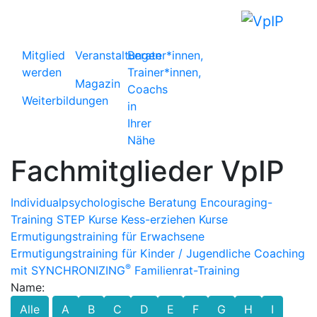
Mitglied
Veranstaltungen
Berater*innen,
werden
Trainer*innen,
Magazin
Coachs
Weiterbildungen
in
Ihrer
Nähe
Fachmitglieder VpIP
Individualpsychologische Beratung
Encouraging-
Training
STEP Kurse
Kess-erziehen Kurse
Ermutigungstraining für Erwachsene
Ermutigungstraining für Kinder / Jugendliche
Coaching
®
mit SYNCHRONIZING
Familienrat-Training
Name:
Alle
A
B
C
D
E
F
G
H
I