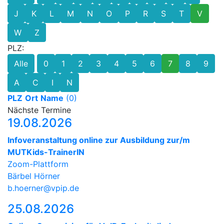
J
K
L
M
N
O
P
R
S
T
V
W
Z
PLZ:
Alle
0
1
2
3
4
5
6
7
8
9
A
C
I
N
PLZ
Ort
Name
(0)
Nächste Termine
19.08.2026
Infoveranstaltung online zur Ausbildung zur/m
MUTKids-TrainerIN
Zoom-Plattform
Bärbel Hörner
b.hoerner@vpip.de
25.08.2026