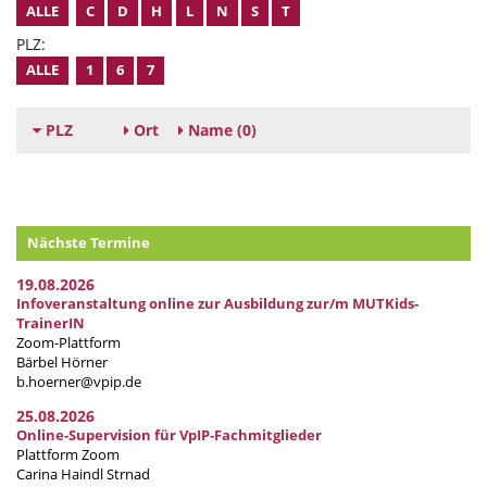
ALLE
C
D
H
L
N
S
T
PLZ:
ALLE
1
6
7
PLZ
Ort
Name
(0)
Nächste Termine
19.08.2026
Infoveranstaltung online zur Ausbildung zur/m MUTKids-
TrainerIN
Zoom-Plattform
Bärbel Hörner
b.hoerner@vpip.de
25.08.2026
Online-Supervision für VpIP-Fachmitglieder
Plattform Zoom
Carina Haindl Strnad