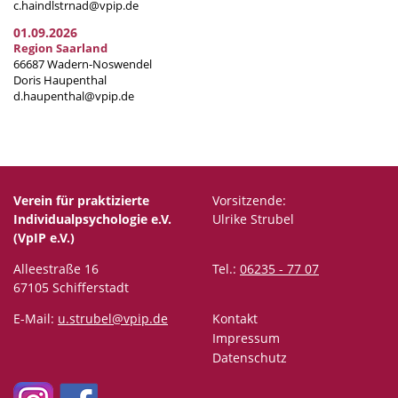
c.haindlstrnad@vpip.de
01.09.2026
Region Saarland
66687 Wadern-Noswendel
Doris Haupenthal
d.haupenthal@vpip.de
Verein für praktizierte
Vorsitzende:
Individualpsychologie e.V.
Ulrike Strubel
(VpIP e.V.)
Alleestraße 16
Tel.:
06235 - 77 07
67105 Schifferstadt
E-Mail:
u.strubel@vpip.de
Kontakt
Impressum
Datenschutz